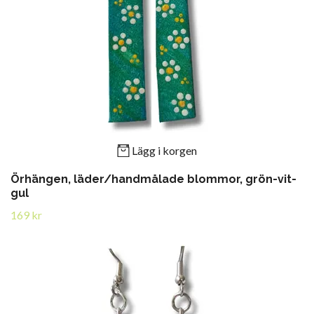
Lägg i korgen
Örhängen, läder/handmålade blommor, grön-vit-
gul
169 kr