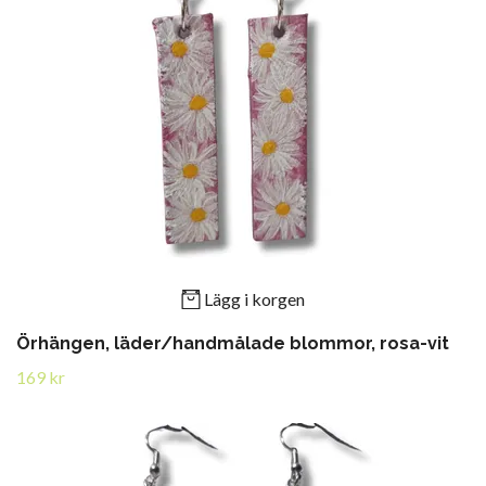
Lägg i korgen
Örhängen, läder/handmålade blommor, rosa-vit
169 kr