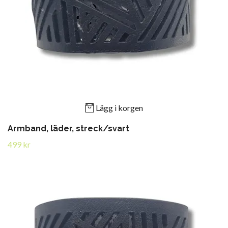
Lägg i korgen
Armband, läder, streck/svart
499 kr