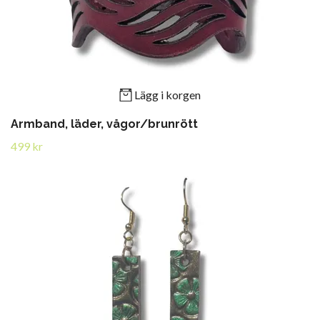
Lägg i korgen
Armband, läder, vågor/brunrött
499 kr