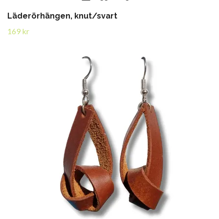
Läderörhängen, knut/svart
169 kr