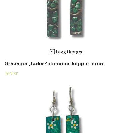
Lägg i korgen
Örhängen, läder/blommor, koppar-grön
169 kr