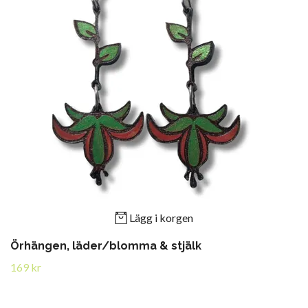
Lägg i korgen
Örhängen, läder/blomma & stjälk
169 kr