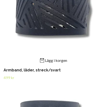
Lägg i korgen
Armband, läder, streck/svart
499 kr