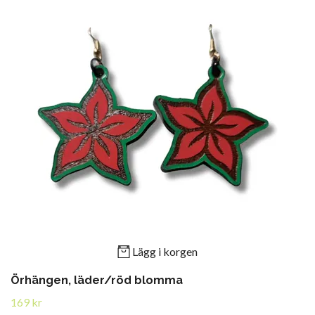
Lägg i korgen
Örhängen, läder/röd blomma
169 kr