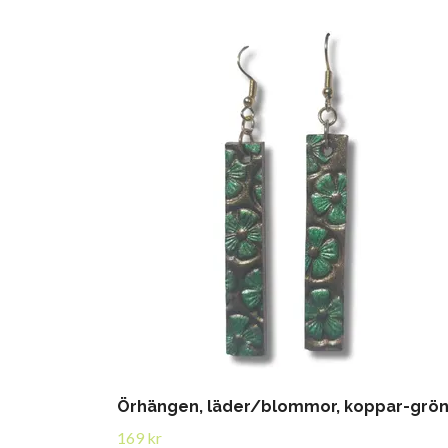
Örhängen, läder/blommor, koppar-grö
169 kr