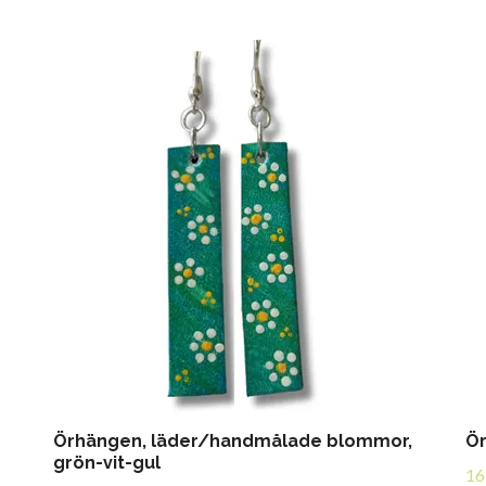
n
Örhängen, läder/handmålade blommor,
Ör
grön-vit-gul
16