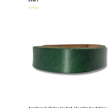
svart
199 kr