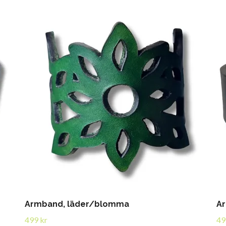
Armband, läder/blomma
Ar
499 kr
49