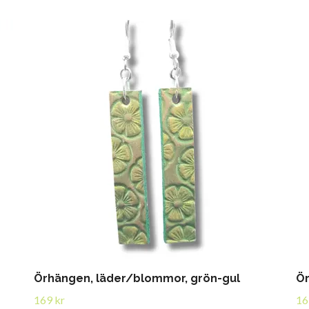
Örhängen, läder/blommor, grön-gul
Ör
169 kr
16