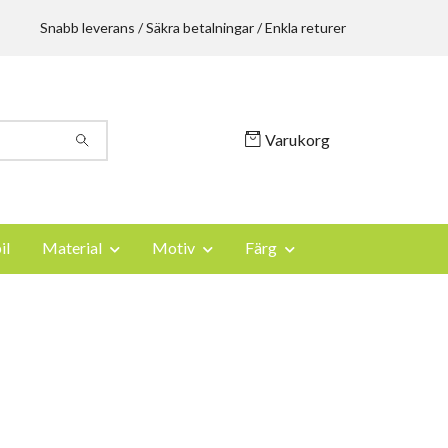
Snabb leverans / Säkra betalningar / Enkla returer
Varukorg
il
Material
Motiv
Färg