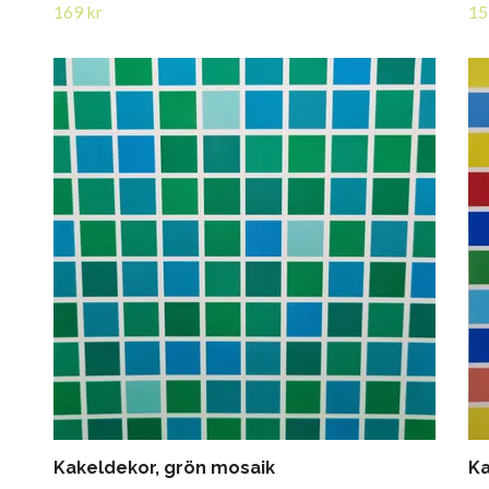
169 kr
15
Kakeldekor, grön mosaik
Ka