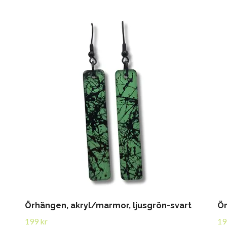
Örhängen, akryl/marmor, ljusgrön-svart
Ör
199 kr
19