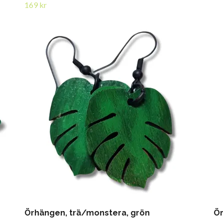
169 kr
Örhängen, trä/monstera, grön
Ör