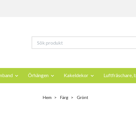
mband
Örhängen
Kakeldekor
Luftfräschare, b
Hem
Färg
Grönt