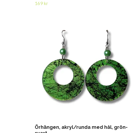
169 kr
Örhängen, akryl/runda med hål, grön-