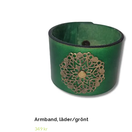
Armband, läder/grönt
349 kr