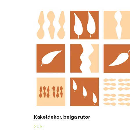
Kakeldekor, beiga rutor
20 kr