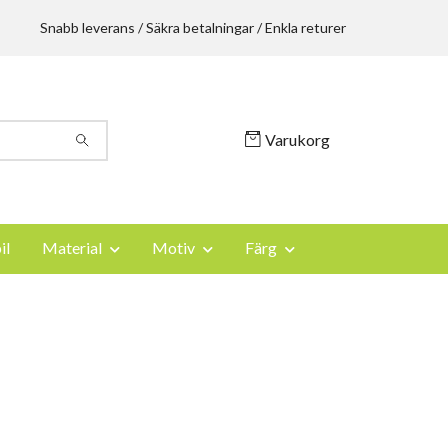
Snabb leverans / Säkra betalningar / Enkla returer
Varukorg
il
Material
Motiv
Färg