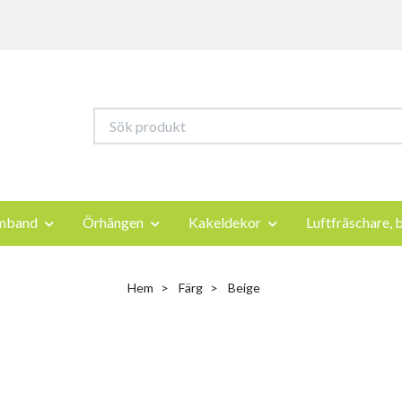
mband
Örhängen
Kakeldekor
Luftfräschare, b
Hem
Färg
Beige