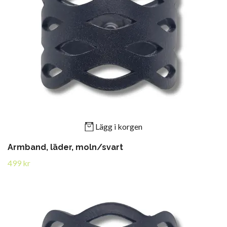
Lägg i korgen
Armband, läder, moln/svart
499 kr