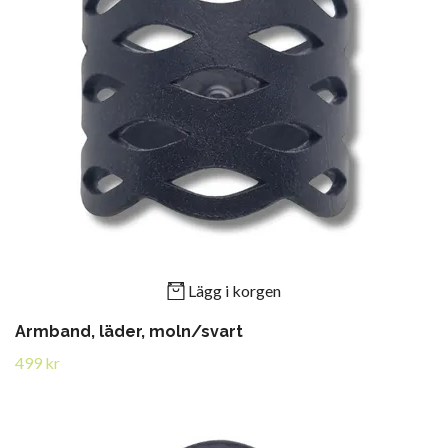
Lägg i korgen
Armband, läder, moln/svart
499 kr