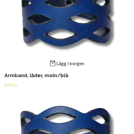
Lägg i korgen
Armband, läder, moln/blå
499 kr