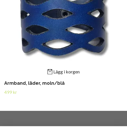
Lägg i korgen
Armband, läder, moln/blå
499 kr