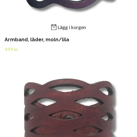
Lägg i korgen
Armband, läder, moln/lila
499 kr