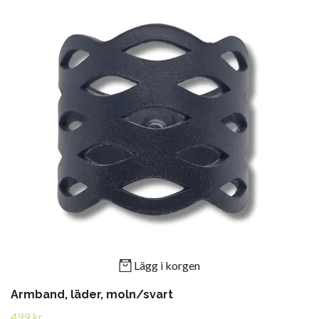
Lägg i korgen
Armband, läder, moln/svart
499 kr