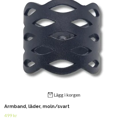
Lägg i korgen
Armband, läder, moln/svart
499 kr