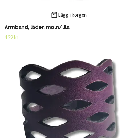
Lägg i korgen
Armband, läder, moln/lila
499 kr