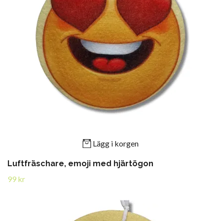
Lägg i korgen
Luftfräschare, emoji med hjärtögon
99 kr