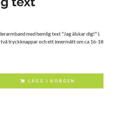
g text
erarmband med hemlig text "Jag älskar dig!" i.
två tryckknappar och ett innermått om ca 16-18
LÄGG I KORGEN