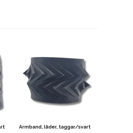
Armband, läd
399 kr
rt
Armband, läder, taggar/svart