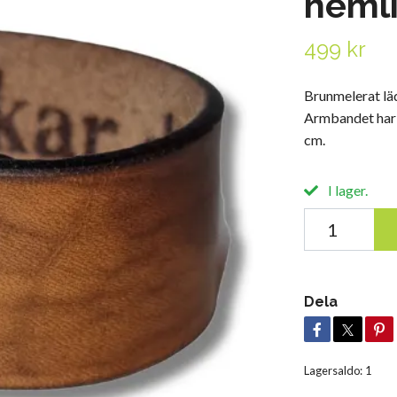
hemli
499 kr
Brunmelerat läd
Armbandet har 
cm.
I lager.
Dela
Lagersaldo:
1