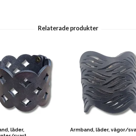
nd, läder,
Armband, läder, vågor/sva
nter/svart