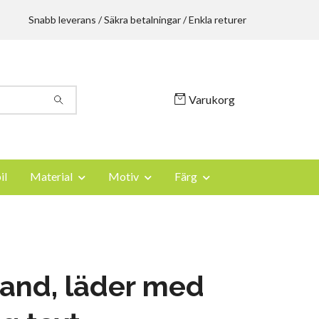
Snabb leverans / Säkra betalningar / Enkla returer
Varukorg
il
Material
Motiv
Färg
and, läder med