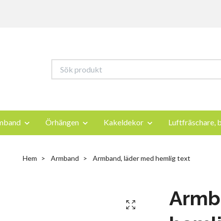
mband
Örhängen
Kakeldekor
Luftfräschare, b
Hem
Armband
Armband, läder med hemlig text
Armb