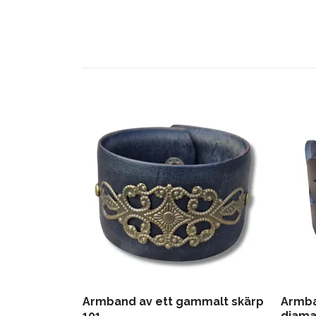
Armband av ett gammalt skärp
Armba
101
diama