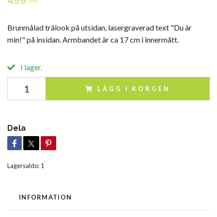
Brunmålad trälook på utsidan, lasergraverad text "Du är
min!" på insidan. Armbandet är ca 17 cm i innermått.
I lager.
LÄGG I KORGEN
Dela
Lagersaldo:
1
INFORMATION