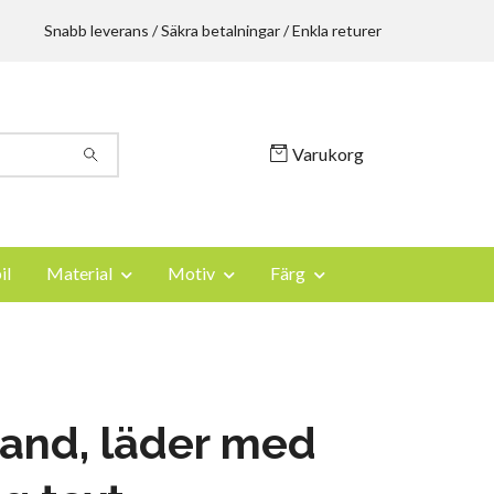
Snabb leverans / Säkra betalningar / Enkla returer
Varukorg
il
Material
Motiv
Färg
and, läder med