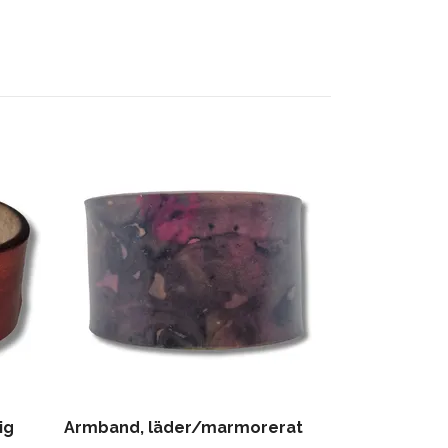
Armband, lä
499 kr
ig
Armband, läder/marmorerat