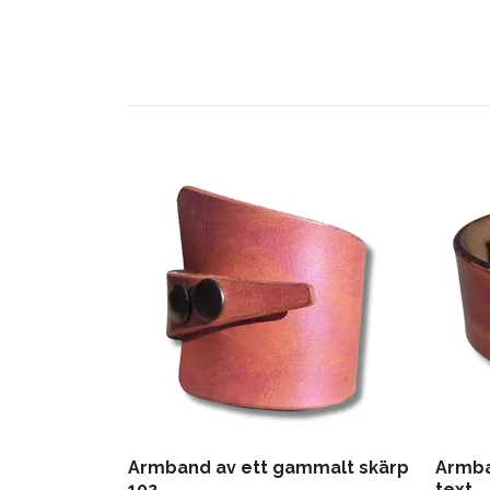
Armband av ett gammalt skärp
Armba
102
text