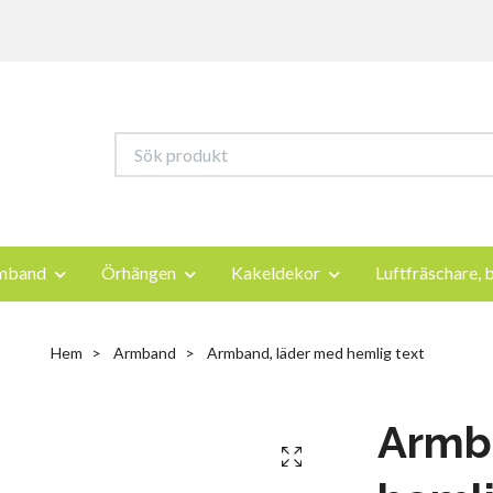
mband
Örhängen
Kakeldekor
Luftfräschare, b
Hem
Armband
Armband, läder med hemlig text
Armb