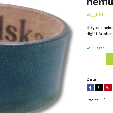
hemli
499 kr
Blågrönt meler
dig!" i. Armban
I lager.
Dela
Lagersaldo:
1