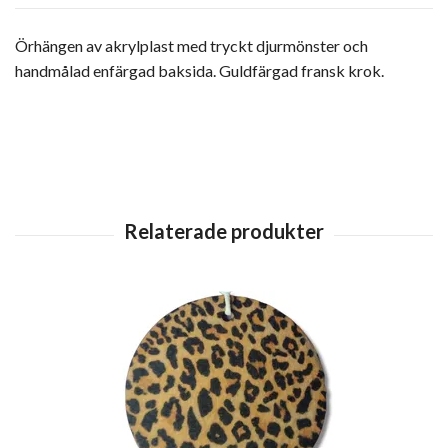
Örhängen av akrylplast med tryckt djurmönster och
handmålad enfärgad baksida. Guldfärgad fransk krok.